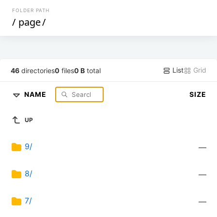
FOLDER PATH
/
page
/
List
Grid
46
directories
0
files
0 B
total
NAME
SIZE
UP
9/
—
8/
—
7/
—