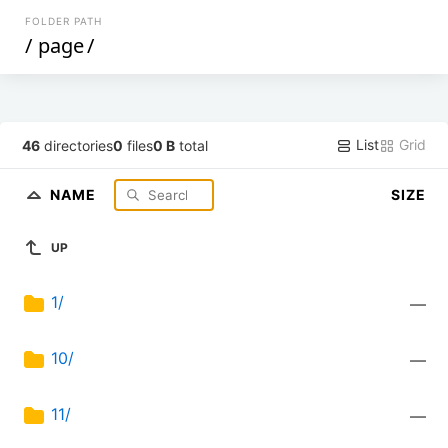
FOLDER PATH
/
page
/
List
Grid
46
directories
0
files
0 B
total
NAME
SIZE
UP
1/
—
10/
—
11/
—