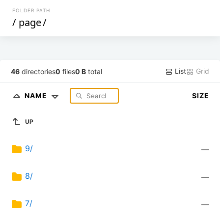
FOLDER PATH
/
page
/
List
Grid
46
directories
0
files
0 B
total
NAME
SIZE
UP
9/
—
8/
—
7/
—