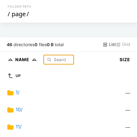
FOLDER PATH
/
page
/
List
Grid
46
directories
0
files
0 B
total
NAME
SIZE
UP
1/
—
10/
—
11/
—